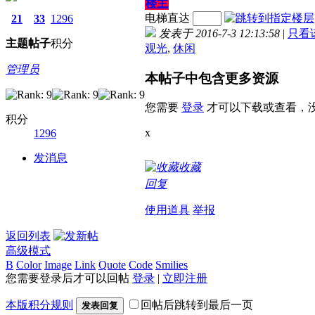
楼主
电梯直达
21
33
1296
发表于 2016-7-3 12:13:58
|
只看
主题
帖子
积分
观光
,
休闲
管理员
本帖子中包含更多资源
您需要
登录
才可以下载或查看，
积分
x
1296
发消息
收藏
回复
使用道具
举报
返回列表
高级模式
B
Color
Image
Link
Quote
Code
Smilies
您需要登录后才可以回帖
登录
|
立即注册
本版积分规则
回帖后跳转到最后一页
发表回复