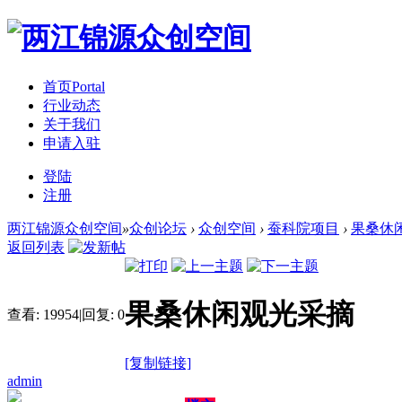
首页
Portal
行业动态
关于我们
申请入驻
登陆
注册
两江锦源众创空间
»
众创论坛
›
众创空间
›
蚕科院项目
›
果桑休
返回列表
果桑休闲观光采摘
查看:
19954
|
回复:
0
[复制链接]
admin