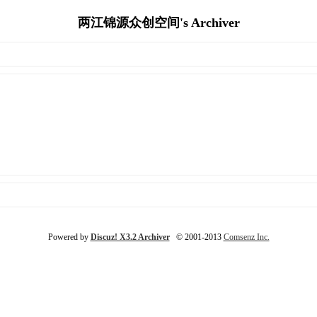
两江锦源众创空间's Archiver
Powered by
Discuz! X3.2 Archiver
© 2001-2013
Comsenz Inc.