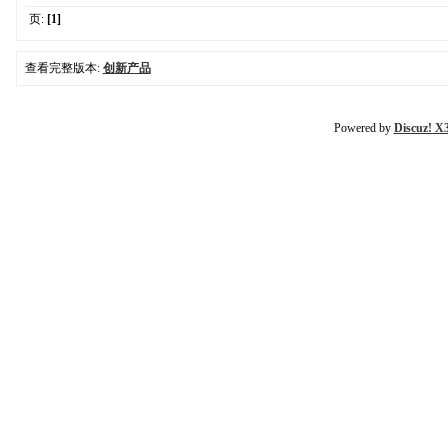
页:
[1]
查看完整版本:
创新产品
Powered by
Discuz! X3