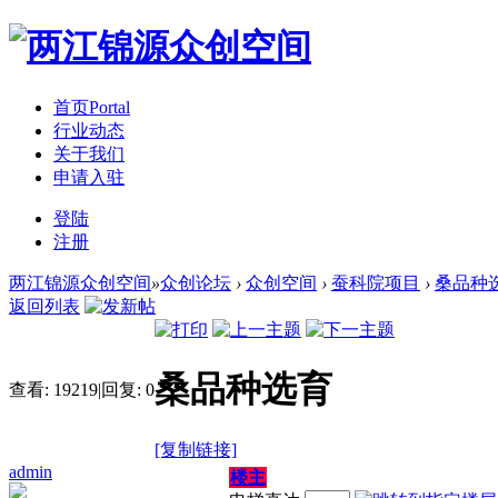
首页
Portal
行业动态
关于我们
申请入驻
登陆
注册
两江锦源众创空间
»
众创论坛
›
众创空间
›
蚕科院项目
›
桑品种
返回列表
桑品种选育
查看:
19219
|
回复:
0
[复制链接]
admin
楼主