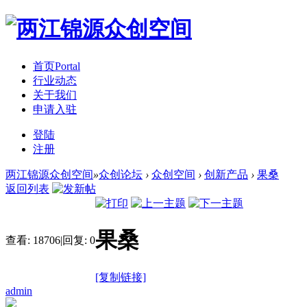
首页
Portal
行业动态
关于我们
申请入驻
登陆
注册
两江锦源众创空间
»
众创论坛
›
众创空间
›
创新产品
›
果桑
返回列表
果桑
查看:
18706
|
回复:
0
[复制链接]
admin