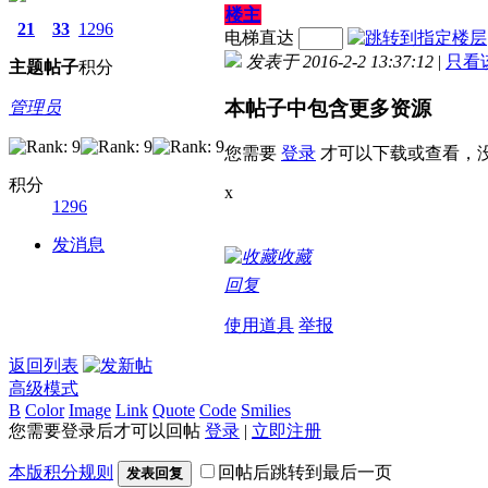
楼主
21
33
1296
电梯直达
发表于 2016-2-2 13:37:12
|
只看
主题
帖子
积分
本帖子中包含更多资源
管理员
您需要
登录
才可以下载或查看，
积分
x
1296
发消息
收藏
回复
使用道具
举报
返回列表
高级模式
B
Color
Image
Link
Quote
Code
Smilies
您需要登录后才可以回帖
登录
|
立即注册
本版积分规则
回帖后跳转到最后一页
发表回复