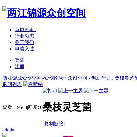
首页
Portal
行业动态
关于我们
申请入驻
登陆
注册
两江锦源众创空间
»
众创论坛
›
众创空间
›
创新产品
›
桑枝灵芝
返回列表
桑枝灵芝菌
查看:
19648
|
回复:
0
[复制链接]
admin