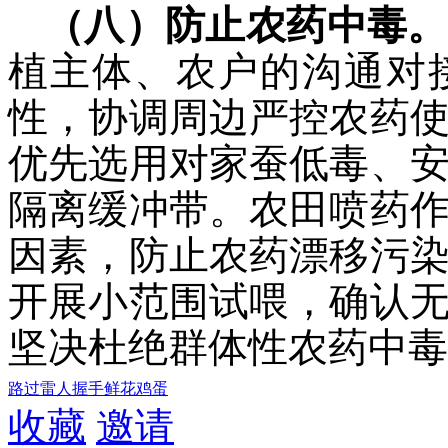
（八）防止农药中毒。
植主体、农户的沟通对
性，协调周边严控农药
优先选用对家蚕低毒、
隔离缓冲带。农田喷药
因素，防止农药漂移污
开展小范围试喂，确认
坚决杜绝群体性农药中毒
路过
雷人
握手
鲜花
鸡蛋
收藏
邀请