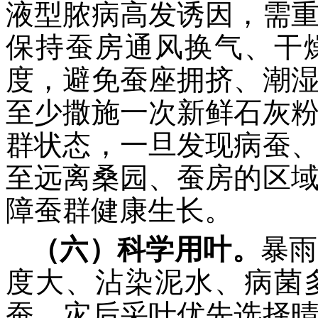
液型脓病高发诱因，需
保持蚕房通风换气、干
度，避免蚕座拥挤、潮
至少撒施一次新鲜石灰
群状态，一旦发现病蚕
至远离桑园、蚕房的区
障蚕群健康生长。
（六）科学用叶。
暴雨
度大、沾染泥水、病菌
蚕。灾后采叶优先选择