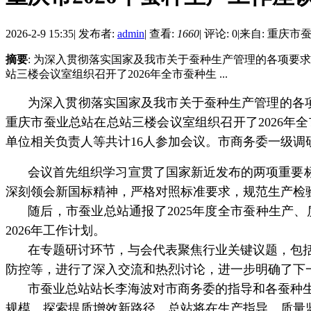
2026-2-9 15:35
|
发布者:
admin
|
查看:
1660
|
评论: 0
|
来自: 重庆市
摘要
: 为深入贯彻落实国家及我市关于蚕种生产管理的各项要求
站三楼会议室组织召开了2026年全市蚕种生 ...
为深入贯彻落实国家及我市关于蚕种生产管理的各
重庆市蚕业总站在总站三楼会议室组织召开了
2026
年全
单位相关负责人等共计
16
人参加会议。市商务委一级调
会议首先组织学习宣贯了国家新近发布的两项重要
深刻领会新国标精神，严格对照标准要求，规范生产检
随后，市蚕业总站通报了
2025
年度全市蚕种生产、
2026
年工作计划。
在专题研讨环节，与会代表聚焦行业关键议题，包
防控等，进行了深入交流和热烈讨论，进一步明确了下
市蚕业总站站长李海波对市商务委的指导和各蚕种
规模、探索提质增效新路径。总站将在生产指导、质量