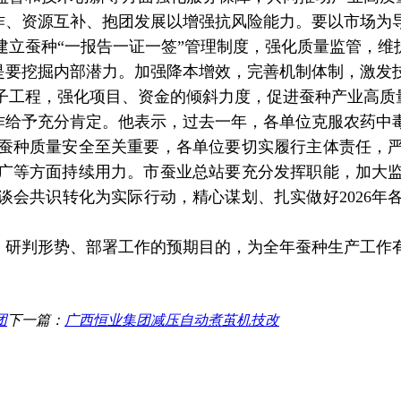
作、资源互补、抱团发展以增强抗风险能力。要以市场为
建立蚕种
“
一报告一证一签
”
管理制度，强化质量监管，维
是要挖掘内部潜力。加强降本增效，完善机制体制，激发
子工程，强化项目、资金的倾斜力度，促进蚕种产业高质
作给予充分肯定。他表示，过去一年，各单位克服农药中
蚕种质量安全至关重要，各单位要切实履行主体责任，
广等方面持续用力。市蚕业总站要充分发挥职能，加大
谈会共识转化为实际行动，精心谋划、扎实做好
2026
年
、研判形势、部署工作的预期目的，为全年蚕种生产工作
团
下一篇：
广西恒业集团减压自动煮茧机技改