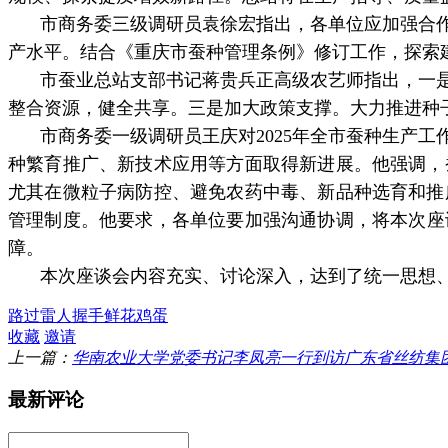
市商务委三级调研员袁徐宏指出，各单位应加强合
产水平。结合《重庆市蚕种管理条例》修订工作，探索
市蚕业总站支部书记蒋贵兵正高级农艺师指出，一
整合资源，健全共享。三是加大政策支撑。大力推进种
市商务委一级调研员王庆对
2025
年全市蚕种生产工
种繁育推广、新技术应用等方面取得新进展。他强调，
尤其在
微粒子病
防控、避免农药中毒、新品种选育和推
管理制度。他要求，各单位要加强沟通协调，将本次座
障。
本次座谈会内容充实、讨论深入，达到了统一思想
路过
雷人
握手
鲜花
鸡蛋
收藏
邀请
上一篇：
华南农业大学党委书记李凤亮一行到访广东省丝纺集
最新评论