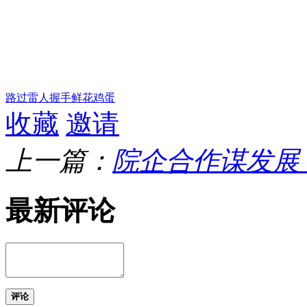
路过
雷人
握手
鲜花
鸡蛋
收藏
邀请
上一篇：
院企合作谋发展
最新评论
评论