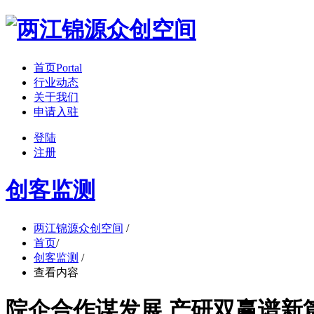
首页
Portal
行业动态
关于我们
申请入驻
登陆
注册
创客监测
两江锦源众创空间
/
首页
/
创客监测
/
查看内容
院企合作谋发展 产研双赢谱新