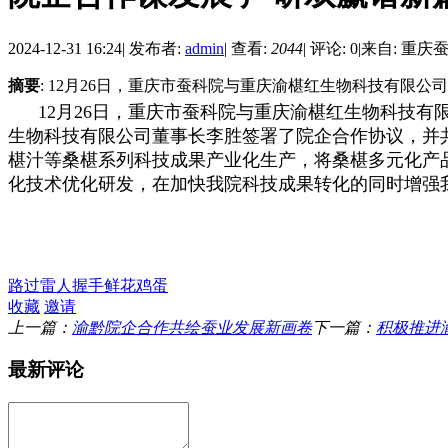
2024-12-31 16:24
|
发布者:
admin
|
查看:
2044
|
评论: 0
|
来自: 重庆
摘要
: 12月26日，重庆市蚕科院与重庆渝椹红生物科技有限
12月26日，重庆市蚕科院与重庆渝椹红生物科技
生物科技有限公司董事长李胜签署了院企合作协议，并共
椹汁等桑椹系列科技成果产业化生产
，将桑椹多元化产
化技术优化研发，在加快我院科技成果转化的同时增强
路过
雷人
握手
鲜花
鸡蛋
收藏
邀请
上一篇：
渝黔院企合作共绘蚕业发展新画卷
下一篇：
积极推进
最新评论