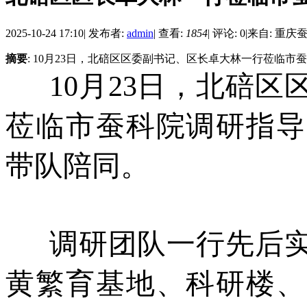
2025-10-24 17:10
|
发布者:
admin
|
查看:
1854
|
评论: 0
|
来自: 重庆
摘要
: 10月23日，北碚区区委副书记、区长卓大林一行莅临
10
月
23
日，北碚区
莅临市蚕科院调研指导
带队陪同。
调研团队一行先后实
黄繁育基地、科研楼、