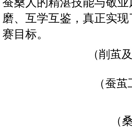
蚕桑人的精湛技能与敬业
磨、互学互鉴，真正实现
赛目标。
（削茧及蚕茧
（蚕茧
（