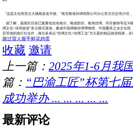
   “这是文化馆首次大规模改造升级。”南充银海丝绸有限公司办公室主任彭伟介
    据了解，嘉陵区目前已集聚包括依格尔、顺成纺织、银海丝绸、尚非服饰等近
绸文化+休闲旅游”多元模式落地，建成中国绸都丝绸博物馆、中国桑茶之乡文化馆
安等地的旅行社合作，推出多条以“丝绸文化+丝绸工业”为主题的精品旅游线路，
路过
雷人
握手
鲜花
鸡蛋
收藏
邀请
上一篇：
2025年1-6
篇：
“巴渝工匠”杯第七
成功举办 ... ... ... ... ...
最新评论