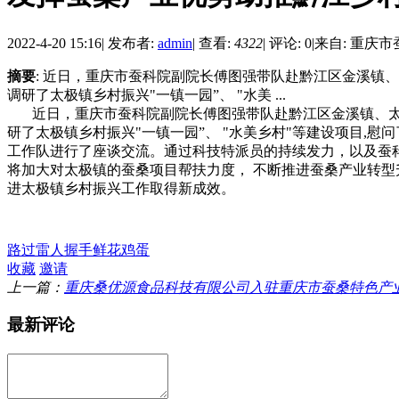
2022-4-20 15:16
|
发布者:
admin
|
查看:
4322
|
评论: 0
|
来自: 重庆
摘要
: 近日，重庆市蚕科院副院长傅图强带队赴黔江区金溪
调研了太极镇乡村振兴"一镇一园”、 "水美 ...
近日，重庆市蚕科院副院长傅图强带队赴黔江区金溪镇、太
研了太极镇乡村振兴"一镇一园”、 "水美乡村"等建设项目,
工作队进行了座谈交流。通过科技特派员的持续发力，以及蚕科
将加大对太极镇的蚕桑项目帮扶力度， 不断推进蚕桑产业转型
进太极镇乡村振兴工作取得新成效。
路过
雷人
握手
鲜花
鸡蛋
收藏
邀请
上一篇：
重庆桑优源食品科技有限公司入驻重庆市蚕桑特色产
最新评论