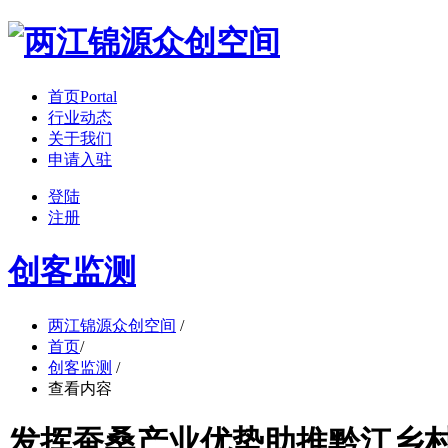
首页
Portal
行业动态
关于我们
申请入驻
登陆
注册
创客监测
两江锦源众创空间
/
首页
/
创客监测
/
查看内容
发挥蚕桑产业优势助推黔江乡