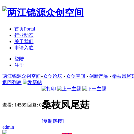
首页
Portal
行业动态
关于我们
申请入驻
登陆
注册
两江锦源众创空间
»
众创论坛
›
众创空间
›
创新产品
›
桑枝凤尾
返回列表
桑枝凤尾菇
查看:
14589
|
回复:
0
[复制链接]
admin