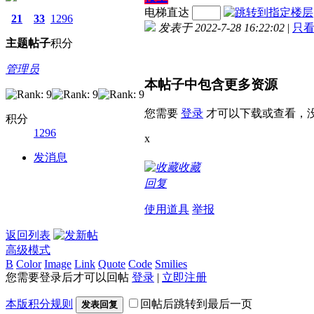
电梯直达
21
33
1296
发表于 2022-7-28 16:22:02
|
只
主题
帖子
积分
管理员
本帖子中包含更多资源
您需要
登录
才可以下载或查看，
积分
1296
x
发消息
收藏
回复
使用道具
举报
返回列表
高级模式
B
Color
Image
Link
Quote
Code
Smilies
您需要登录后才可以回帖
登录
|
立即注册
本版积分规则
回帖后跳转到最后一页
发表回复