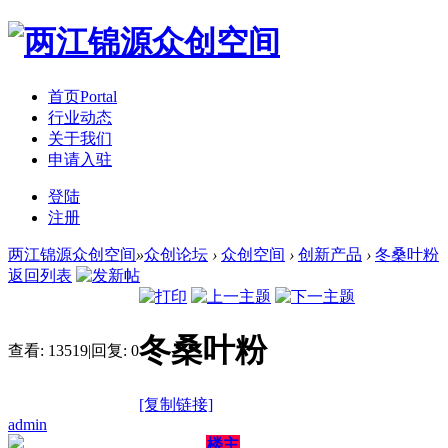
首页
Portal
行业动态
关于我们
申请入驻
登陆
注册
两江锦源众创空间
»
众创论坛
›
众创空间
›
创新产品
›
冬桑叶粉
返回列表
冬桑叶粉
查看:
13519
|
回复:
0
[复制链接]
admin
楼主