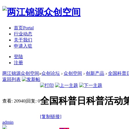
首页
Portal
行业动态
关于我们
申请入驻
登陆
注册
两江锦源众创空间
»
众创论坛
›
众创空间
›
创新产品
›
全国科普
返回列表
全国科普日科普活动
查看:
20940
|
回复:
0
[复制链接]
admin