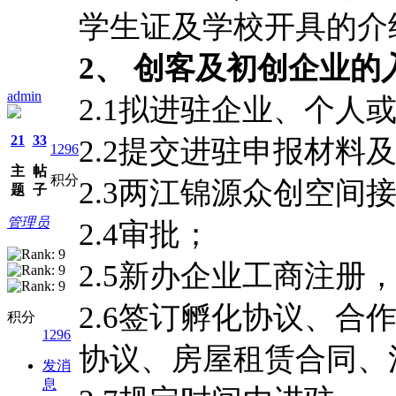
学生证及学校开具的介
2
、
创客及初创企业的
admin
2.1拟进驻企业、个人
21
33
2.2提交进驻申报材料
1296
主
帖
积分
2.3两江锦源众创空间
题
子
管理员
2.4审批；
2.5新办企业工商注册
2.6签订孵化协议、
积分
1296
协议、房屋租赁合同、
发消
息