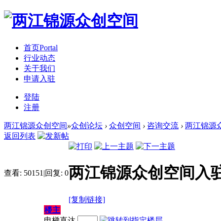
首页
Portal
行业动态
关于我们
申请入驻
登陆
注册
两江锦源众创空间
»
众创论坛
›
众创空间
›
咨询交流
›
两江锦源
返回列表
两江锦源众创空间入
查看:
50151
|
回复:
0
[复制链接]
楼主
电梯直达