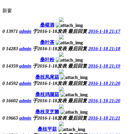
新窗
桑椹酒
0
13971
admin
于
2016-1-18
发表
最后回复
2016-1-18 21:17
桑叶茶
0
14283
admin
于
2016-1-18
发表
最后回复
2016-1-18 21:18
桑叶粉
0
14359
admin
于
2016-1-18
发表
最后回复
2016-1-18 21:19
桑枝凤尾菇
0
14592
admin
于
2016-1-18
发表
最后回复
2016-1-18 21:20
桑枝鸡腿菇
0
16602
admin
于
2016-1-18
发表
最后回复
2016-1-18 21:20
桑枝灵芝菌
0
19663
admin
于
2016-1-18
发表
最后回复
2016-1-18 21:21
桑枝平菇