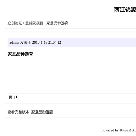
两江锦源众创
众创论坛
›
蚕科院项目
› 家蚕品种选育
admin
发表于 2016-1-18 21:04:12
家蚕品种选育
页:
[1]
查看完整版本:
家蚕品种选育
Powered by
Discuz! X3